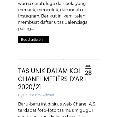
warna cerah, logo dan pola yang
menarik, mencolok, dan indah di
Instagram. Berikut ini kami telah
membuat daftar 6 tas Balenciaga
paling…
Read article
JUL
TAS UNIK DALAM KOLEKSI
28
CHANEL METIÉRS D’ART
2020/21
By
Fauzia Ismi Adzani
Baru-baru ini, di situs web Chanel A.S.
terdapat foto-foto tas musim gugur
yang baru saja dirilis ke toko. Tas