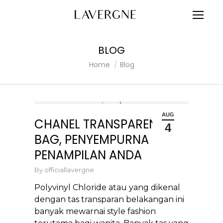
BLOG
You are here:
Home
Blog
AUG
CHANEL TRANSPARENT
4
BAG, PENYEMPURNA
PENAMPILAN ANDA
By
officiallavergne
Polyvinyl Chloride atau yang dikenal
dengan tas transparan belakangan ini
banyak mewarnai style fashion