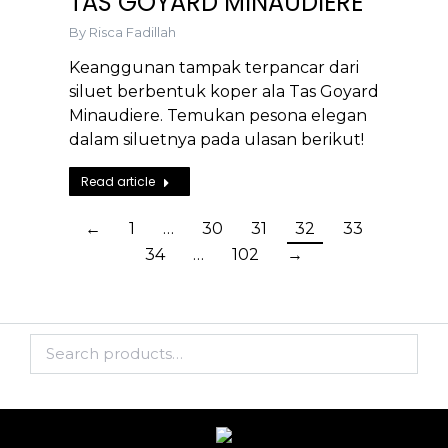
TAS GOYARD MINAUDIERE
By
Risca Fadillah
Keanggunan tampak terpancar dari
siluet berbentuk koper ala Tas Goyard
Minaudiere. Temukan pesona elegan
dalam siluetnya pada ulasan berikut!
Read article
←
1
…
30
31
32
33
34
…
102
→