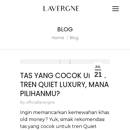
BLOG
You are here:
Home
Blog
JUL
21
TAS YANG COCOK UNTUK
TREN QUIET LUXURY, MANA
PILIHANMU?
By
officiallavergne
Ingin memancarkan kemewahan khas
old money? Yuk, simak rekomendasi
tas yang cocok untuk tren Quiet