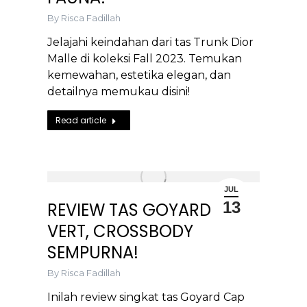
By
Risca Fadillah
Jelajahi keindahan dari tas Trunk Dior
Malle di koleksi Fall 2023. Temukan
kemewahan, estetika elegan, dan
detailnya memukau disini!
Read article
JUL
13
REVIEW TAS GOYARD CAP
VERT, CROSSBODY
SEMPURNA!
By
Risca Fadillah
Inilah review singkat tas Goyard Cap