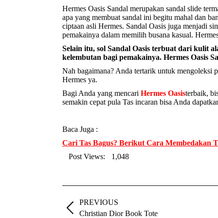
Hermes Oasis Sandal merupakan sandal slide termah
apa yang membuat sandal ini begitu mahal dan ba
ciptaan asli Hermes. Sandal Oasis juga menjadi s
pemakainya dalam memilih busana kasual. Hermes Oa
Selain itu, sol Sandal Oasis terbuat dari kul
kelembutan bagi pemakainya. Hermes Oasis San
Nah bagaimana? Anda tertarik untuk mengoleksi p
Hermes ya.
Bagi Anda yang mencari
Hermes Oasis
terbaik, b
semakin cepat pula Tas incaran bisa Anda dapatka
Baca Juga :
Cari Tas Bagus? Berikut Cara Membedakan T
Post Views:
1,048
Post
navigation
PREVIOUS
Previous
Christian Dior Book Tote