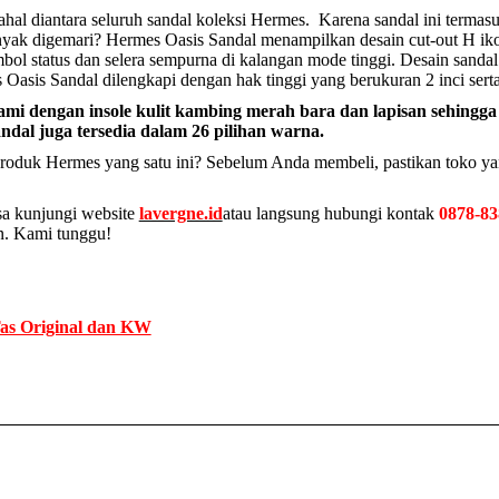
al diantara seluruh sandal koleksi Hermes. Karena sandal ini termasuk
nyak digemari? Hermes Oasis Sandal menampilkan desain cut-out H ik
imbol status dan selera sempurna di kalangan mode tinggi. Desain sa
sis Sandal dilengkapi dengan hak tinggi yang berukuran 2 inci serta 
it alami dengan insole kulit kambing merah bara dan lapisan sehi
dal juga tersedia dalam 26 pilihan warna.
roduk Hermes yang satu ini? Sebelum Anda membeli, pastikan toko ya
isa kunjungi website
lavergne.id
atau langsung hubungi kontak
0878-83
n. Kami tunggu!
as Original dan KW
Next