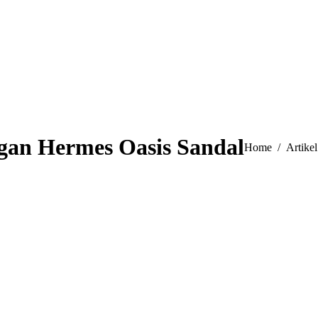
gan Hermes Oasis Sandal
You are here:
Home
Artikel