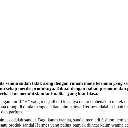
ita semua sudah tidak asing dengan rumah mode ternama yang sat
m setiap merilis produknya. Dibuat dengan bahan premium dan p
erhasil memenuhi standar kualitas yang luar biasa.
engan huruf “H” yang menjadi ciri khasnya dan membedakan merek dari m
mua orang di dunia mengenal dan tahu bahwa Hermes adalah sebuah 
, dan parfum.
n tas adalah sandal. Bagi kaum wanita, sandal menjadi fashion item ya
atu produk sandal Hermes yang paling banyak diincar kaum wanita a