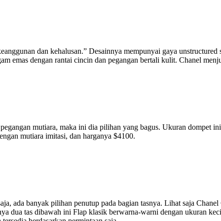
“keanggunan dan kehalusan.” Desainnya mempunyai gaya unstructured 
logam emas dengan rantai cincin dan pegangan bertali kulit. Chanel menju
gangan mutiara, maka ini dia pilihan yang bagus. Ukuran dompet ini t
dengan mutiara imitasi, dan harganya $4100.
saja, ada banyak pilihan penutup pada bagian tasnya. Lihat saja Chanel
nya dua tas dibawah ini Flap klasik berwarna-warni dengan ukuran kecil
 tersedia berdasarkan permintaan saja.