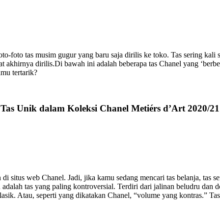
oto-foto tas musim gugur yang baru saja dirilis ke toko. Tas sering kali
 akhirnya dirilis.
Di bawah ini adalah beberapa tas Chanel yang ‘berbe
mu tertarik?
Tas Unik dalam Koleksi Chanel Metiérs d’Art 2020/21
 di situs web Chanel. Jadi, jika kamu sedang mencari tas belanja, tas s
n adalah tas yang paling kontroversial. Terdiri dari jalinan beludru d
sik. Atau, seperti yang dikatakan Chanel, “volume yang kontras.” Tas i