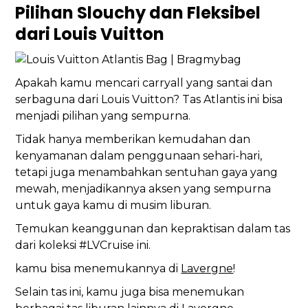
Pilihan Slouchy dan Fleksibel
dari Louis Vuitton
Apakah kamu mencari carryall yang santai dan
serbaguna dari Louis Vuitton? Tas Atlantis ini bisa
menjadi pilihan yang sempurna.
Tidak hanya memberikan kemudahan dan
kenyamanan dalam penggunaan sehari-hari,
tetapi juga menambahkan sentuhan gaya yang
mewah, menjadikannya aksen yang sempurna
untuk gaya kamu di musim liburan.
Temukan keanggunan dan kepraktisan dalam tas
dari koleksi #LVCruise ini.
kamu bisa menemukannya di
Lavergne
!
Selain tas ini, kamu juga bisa menemukan