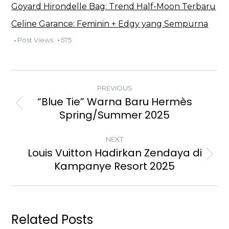
Goyard Hirondelle Bag: Trend Half-Moon Terbaru
Celine Garance: Feminin + Edgy yang Sempurna
Post Views:
575
POST
PREVIOUS
NAVIGATION
“Blue Tie” Warna Baru Hermès
Previous
Spring/Summer 2025
post:
NEXT
Louis Vuitton Hadirkan Zendaya di
Next
Kampanye Resort 2025
post:
Related Posts