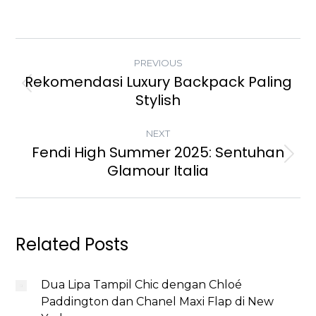
POST
PREVIOUS
NAVIGATION
Rekomendasi Luxury Backpack Paling
Previous
Stylish
post:
NEXT
Fendi High Summer 2025: Sentuhan
Next
Glamour Italia
post:
Related Posts
Dua Lipa Tampil Chic dengan Chloé
Paddington dan Chanel Maxi Flap di New