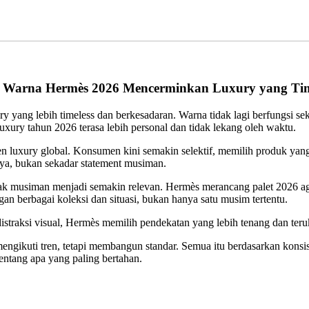
t Warna Hermès 2026 Mencerminkan Luxury yang Tim
yang lebih timeless dan berkesadaran. Warna tidak lagi berfungsi seka
uxury tahun 2026 terasa lebih personal dan tidak lekang oleh waktu.
 luxury global. Konsumen kini semakin selektif, memilih produk yang m
aya, bukan sekadar statement musiman.
dak musiman menjadi semakin relevan. Hermès merancang palet 2026 aga
an berbagai koleksi dan situasi, bukan hanya satu musim tertentu.
distraksi visual, Hermès memilih pendekatan yang lebih tenang dan teru
engikuti tren, tetapi membangun standar. Semua itu berdasarkan konsis
tentang apa yang paling bertahan.