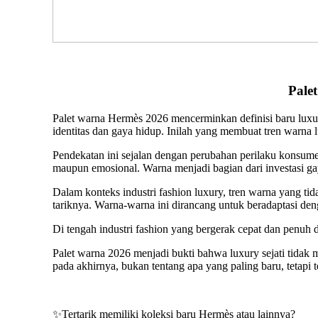
Pale
Palet warna Hermès 2026 mencerminkan definisi baru luxury 
identitas dan gaya hidup. Inilah yang membuat tren warna l
Pendekatan ini sejalan dengan perubahan perilaku konsumen
maupun emosional. Warna menjadi bagian dari investasi g
Dalam konteks industri fashion luxury, tren warna yang ti
tariknya. Warna-warna ini dirancang untuk beradaptasi deng
Di tengah industri fashion yang bergerak cepat dan penuh 
Palet warna 2026 menjadi bukti bahwa luxury sejati tidak m
pada akhirnya, bukan tentang apa yang paling baru, tetapi 
✨Tertarik memiliki koleksi baru Hermès atau lainnya?