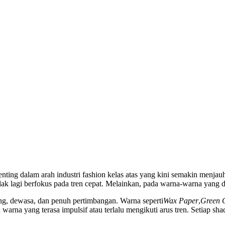
ting dalam arah industri fashion kelas atas yang kini semakin menjau
 lagi berfokus pada tren cepat. Melainkan, pada warna-warna yang di
g, dewasa, dan penuh pertimbangan. Warna seperti
Wax Paper
,
Green 
warna yang terasa impulsif atau terlalu mengikuti arus tren. Setiap sh