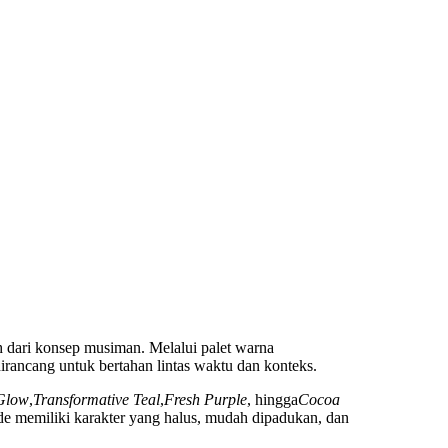
h dari konsep musiman. Melalui palet warna
rancang untuk bertahan lintas waktu dan konteks.
Glow
,
Transformative Teal
,
Fresh Purple
, hingga
Cocoa
ade memiliki karakter yang halus, mudah dipadukan, dan