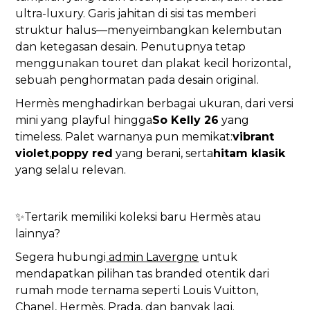
ultra-luxury. Garis jahitan di sisi tas memberi
struktur halus—menyeimbangkan kelembutan
dan ketegasan desain. Penutupnya tetap
menggunakan touret dan plakat kecil horizontal,
sebuah penghormatan pada desain original.
Hermès menghadirkan berbagai ukuran, dari versi
mini yang playful hingga
So Kelly 26
yang
timeless. Palet warnanya pun memikat:
vibrant
violet
,
poppy red
yang berani, serta
hitam klasik
yang selalu relevan.
✨Tertarik memiliki koleksi baru Hermès atau
lainnya?
Segera hubungi
admin Lavergne
untuk
mendapatkan pilihan tas branded otentik dari
rumah mode ternama seperti Louis Vuitton,
Chanel, Hermès, Prada, dan banyak lagi.