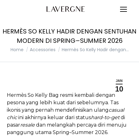
HERMÈS SO KELLY HADIR DENGAN SENTUHAN
MODERN DI SPRING–SUMMER 2026
You are here:
Home
Accessories
Hermès So Kelly Hadir dengan…
JAN
10
Hermès So Kelly Bag resmi kembali dengan
pesona yang lebih kuat dari sebelumnya. Tas
ikonis yang pernah mendefinisikan ulang
casual
chic
ini akhirnya keluar dari status
hard-to-get
di
pasar
resale
dan melangkah percaya diri menuju
panggung utama Spring–Summer 2026.