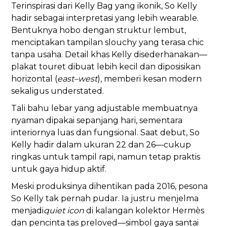
Terinspirasi dari Kelly Bag yang ikonik, So Kelly
hadir sebagai interpretasi yang lebih wearable.
Bentuknya hobo dengan struktur lembut,
menciptakan tampilan slouchy yang terasa chic
tanpa usaha. Detail khas Kelly disederhanakan—
plakat touret dibuat lebih kecil dan diposisikan
horizontal (
east–west
), memberi kesan modern
sekaligus understated.
Tali bahu lebar yang adjustable membuatnya
nyaman dipakai sepanjang hari, sementara
interiornya luas dan fungsional. Saat debut, So
Kelly hadir dalam ukuran 22 dan 26—cukup
ringkas untuk tampil rapi, namun tetap praktis
untuk gaya hidup aktif.
Meski produksinya dihentikan pada 2016, pesona
So Kelly tak pernah pudar. Ia justru menjelma
menjadi
quiet icon
di kalangan kolektor Hermès
dan pencinta tas preloved—simbol gaya santai