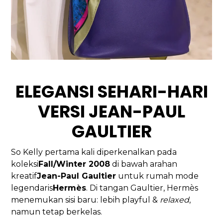
ELEGANSI SEHARI-HARI
VERSI JEAN-PAUL
GAULTIER
So Kelly pertama kali diperkenalkan pada
koleksi
Fall/Winter 2008
di bawah arahan
kreatif
Jean-Paul Gaultier
untuk rumah mode
legendaris
Hermès
. Di tangan Gaultier, Hermès
menemukan sisi baru: lebih playful &
relaxed
,
namun tetap berkelas.