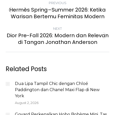
PREVIOUS
NAVIGATION
Hermès Spring–Summer 2026: Ketika
Previous
Warisan Bertemu Feminitas Modern
post:
NEXT
Dior Pre-Fall 2026: Modern dan Relevan
Next
di Tangan Jonathan Anderson
post:
Related Posts
Dua Lipa Tampil Chic dengan Chloé
Paddington dan Chanel Maxi Flap di New
York
August 2, 2026
Goyard Perkenalkan Hobo Bohème Mini, Tas