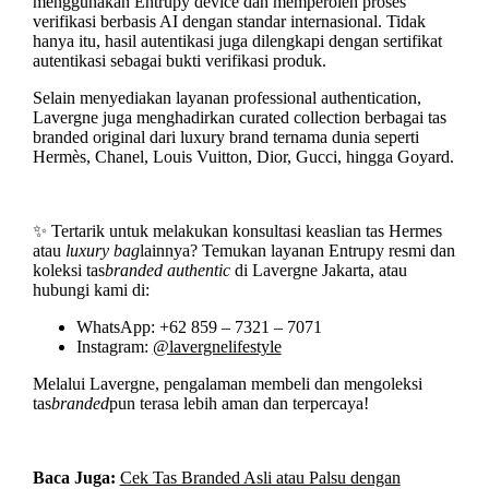
menggunakan Entrupy device dan memperoleh proses
verifikasi berbasis AI dengan standar internasional. Tidak
hanya itu, hasil autentikasi juga dilengkapi dengan sertifikat
autentikasi sebagai bukti verifikasi produk.
Selain menyediakan layanan professional authentication,
Lavergne juga menghadirkan curated collection berbagai tas
branded original dari luxury brand ternama dunia seperti
Hermès, Chanel, Louis Vuitton, Dior, Gucci, hingga Goyard.
✨ Tertarik untuk melakukan konsultasi keaslian tas Hermes
atau
luxury bag
lainnya? Temukan layanan Entrupy resmi dan
koleksi tas
branded authentic
di Lavergne Jakarta, atau
hubungi kami di:
WhatsApp: +62 859 – 7321 – 7071
Instagram:
@lavergnelifestyle
Melalui Lavergne, pengalaman membeli dan mengoleksi
tas
branded
pun terasa lebih aman dan terpercaya!
Baca Juga:
Cek Tas Branded Asli atau Palsu dengan