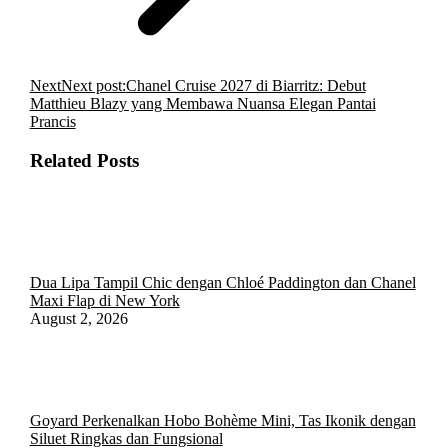
Next
Next post:
Chanel Cruise 2027 di Biarritz: Debut
Matthieu Blazy yang Membawa Nuansa Elegan Pantai
Prancis
Related Posts
Dua Lipa Tampil Chic dengan Chloé Paddington dan Chanel
Maxi Flap di New York
August 2, 2026
Goyard Perkenalkan Hobo Bohème Mini, Tas Ikonik dengan
Siluet Ringkas dan Fungsional