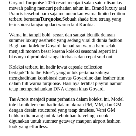
Goyard Turquoise 2026
resmi menjadi salah satu rilisan tas
mewah paling mencuri perhatian tahun ini. Brand luxury asal
Prancis tersebut baru saja meluncurkan warna limited edition
terbaru bernama
Turquoise.
S
ebuah shade biru terang yang
terinspirasi langsung dari warna laut Karibia.
Warna ini tampil bold, segar, dan sangat identik dengan
summer luxury aesthetic yang sedang viral di dunia fashion.
Bagi para kolektor Goyard, kehadiran warna baru selalu
menjadi momen besar karena koleksi seasonal seperti ini
biasanya diproduksi sangat terbatas dan cepat sold out.
Koleksi terbaru ini hadir lewat capsule collection
bertajuk
“Into the Blue”
, yang untuk pertama kalinya
menghadirkan kombinasi canvas Goyardine dan leather trim
dalam full warna turquoise. Hasilnya terlihat playful namun
tetap mempertahankan DNA elegan khas Goyard.
Tas Artois menjadi pusat perhatian dalam koleksi ini. Model
tote ikonik tersebut hadir dalam ukuran PM, MM, dan GM
dengan desain structured yang tetap timeless. Versi GM
bahkan dirancang untuk kebutuhan traveling, cocok
digunakan untuk summer getaway maupun airport fashion
look yang effortless.