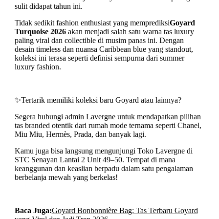
sulit didapat tahun ini.
Tidak sedikit fashion enthusiast yang memprediksi
Goyard
Turquoise 2026
akan menjadi salah satu warna tas luxury
paling viral dan collectible di musim panas ini. Dengan
desain timeless dan nuansa Caribbean blue yang standout,
koleksi ini terasa seperti definisi sempurna dari summer
luxury fashion.
✨Tertarik memiliki koleksi baru Goyard atau lainnya?
Segera hubungi
admin Lavergne
untuk mendapatkan pilihan
tas branded otentik dari rumah mode ternama seperti Chanel,
Miu Miu, Hermès, Prada, dan banyak lagi.
Kamu juga bisa langsung mengunjungi Toko Lavergne di
STC Senayan Lantai 2 Unit 49–50. Tempat di mana
keanggunan dan keaslian berpadu dalam satu pengalaman
berbelanja mewah yang berkelas!
Baca Juga:
Goyard Bonbonnière Bag: Tas Terbaru Goyard